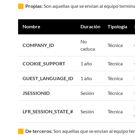
Propias:
Son aquellas que se envían al equipo termin
Nombre
Duración
Tipología
No
COMPANY_ID
Técnica
caduca
COOKIE_SUPPORT
1 año
Técnica
GUEST_LANGUAGE_ID
1 año
Técnica
JSESSIONID
Sesión
Técnica
LFR_SESSION_STATE_#
Sesión
Técnica
De terceros:
Son aquellas que se envían al equipo t